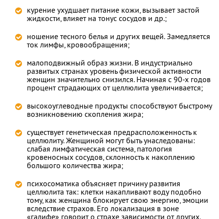
курение ухудшает питание кожи, вызывает застой
жидкости, влияет на тонус сосудов и др.;
ношение тесного белья и других вещей. Замедляется
ток лимфы, кровообращения;
малоподвижный образ жизни. В индустриально
развитых странах уровень физической активности
женщин значительно снизился. Начиная с 90-х годов
процент страдающих от целлюлита увеличивается;
высокоуглеводные продукты способствуют быстрому
возникновению скопления жира;
существует генетическая предрасположенность к
целлюлиту. Женщиной могут быть унаследованы:
слабая лимфатическая система, патология
кровеносных сосудов, склонность к накоплению
большого количества жира;
психосоматика объясняет причину развития
целлюлита так: клетки накапливают воду подобно
тому, как женщина блокирует свою энергию, эмоции
вследствие страхов. Его локализация в зоне
«галифе» говорит о страхе зависимости от других.