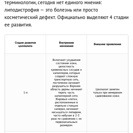
терминологии, сегодня нет единого мнения:
липодистрофия — это болезнь или просто
косметический дефект. Официально выделяют 4 стадии
ее развития.
Стадия развития
Внутренние
Внешние проявления
целлюлита
изменения
Включают ухудшение
состояния кожи,
целостность
кровеносных сосудов и
капилляров, которые
создают сложную
транспортную сеть,
постепенно начинает
разрушаться. Верхняя
область дермы начинает
Целлюлит заметен
1-я
терять часть
только при немереном
капиллярной сети.
сдавливании кожи.
Жировые клетки,
расположенные в
отдельно стоящих
камерах, начинают
насыщаться липидами,
часто набухая в 2-3
раза по сравнению с их
первоначальным
размером.