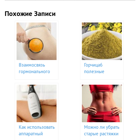
Похожие Записи
Взаимосвязь
Горчица6
гормонального
полезные
фона и
свойства порошка
целлюлита
для борьбы с
целлюлитом
Как использовать
Можно ли убрать
аппаратный
старые растяжки