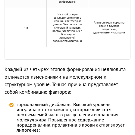
фиброплазия.
На этой стадии
выглядит целлюлит у
женщин как твердые
Апельсиновая корка на
узелки. Они состоят из
коже с глубоко
4-я
скоплений жировых
поднятыми,
клеток, заключенных в
вдавленными участками.
оболочку из
затверделой
соединительной ткани.
Каждый из четырех этапов формирования целлюлита
отличается изменениями на молекулярном и
структурном уровне. Точная причина представляет
собой комбинацию факторов:
гормональный дисбаланс. Высокий уровень
инсулина, катехоламинов, которые являются
неотъемлемой частью расщепления и хранения
молекул жира. Повышенное содержание
норадреналина, пролактина в крови активизирует
липогенез;