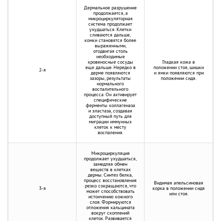
Дермальное разрушение
продолжается, а
микроциркуляторная
система продолжает
ухудшаться. Клетки
сливаются дальше,
комки становятся более
выраженными,
отодвигая столь
необходимые
кровеносные сосуды
Гладкая кожа в
еще дальше. Нередко в
положении стоя, шишки
2-я
дерме появляются
и ямки появляются при
зазоры, результаты
положении сидя.
нормального
воспалительного
процесса. Он активирует
специфические
ферменты коллагеназа
и эластаза, создавая
доступный путь для
миграции иммунных
клеток к месту
воспаления.
Микроциркуляция
продолжает ухудшаться,
замедляя обмен
веществ в клетках
дермы. Синтез белка,
процесс восстановления
Видимая апельсиновая
резко сокращаются, что
3-я
корка в положении сидя
может способствовать
или стоя.
истончению кожного
слоя. Формируются
отложения кальцината
вокруг скоплений
клеток. Развивается