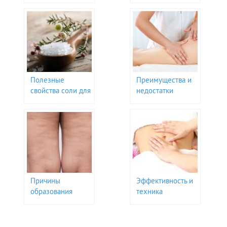
массаж, чтоб
и как это сделать
избавиться от
целлюлита
Полезные
Преимущества и
свойства соли для
недостатки
борьбы с
антицеллюлитного
целлюлитом
массажа
Причины
Эффективность и
образования
техника
целлюлита на
антицеллюлитного
разных участках
массаж живота
тела