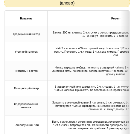
(влево)
Название
Рецепт
Залить 200 мл кипятка 2 ч.л. сухого зелья, предварительно з
Традиционный метод
10-15 минут. Принимать 2-3 раза за пол
Чай 2 ч.л. залить 400 мл горячей воды. Насыпать 1/2 ч. л ко
Утренний напиток
остыть. Положить 1 ч.л меда, 1 ч.л. сока лимона. Перемешать
сна.
Мелко нарезать имбирь, положить в заварной чайник 1 ч.л., 
Имбирный состав
листочка мяты. Компоненты залить кипятком. Настоять 10-15 м
дольку лимона.
В заварном чайнике разместить 2 ч.л. травы, 1 ч.л. кукурузны
Очищающий отвар
400 мл кипятка. Принимать по полстакана на протяжении дн
Заварить в железной чашке 2 ч.л. зелья, 1 ч.л. ромашки, 1ч.л.
Оздоравливающий
потребуется 400 мл. Проварить на медленном огне до 5 минут
напиток
стакана за 30 минут до еды 3 раза 
Взять сухие листья земляники, смородины, зеленого чая равно
Тонизирующий чай
4 ст.л. смеси потребуется 400 мл жидкости, проварить до 5-7 
плотно закрыть. Употреблять 3 раза перед едой, д