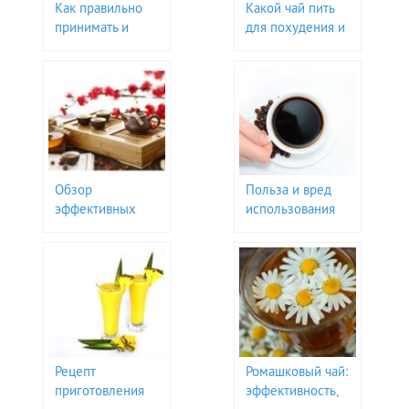
Как правильно
Какой чай пить
принимать и
для похудения и
какой результат
очищения
от чая Турбослим
организма: обзор
лучших чаев
Обзор
Польза и вред
эффективных
использования
китайских чаев
кофе для
для похудения и
похудения
очищения
организма
Рецепт
Ромашковый чай:
приготовления
эффективность,