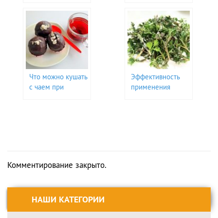
ананасовой
польза и вред для
настойки для
похудения
похудения и
результаты диеты
Что можно кушать
Эффективность
с чаем при
применения
похудении
полыни горькой
для похудения
Комментирование закрыто.
НАШИ КАТЕГОРИИ