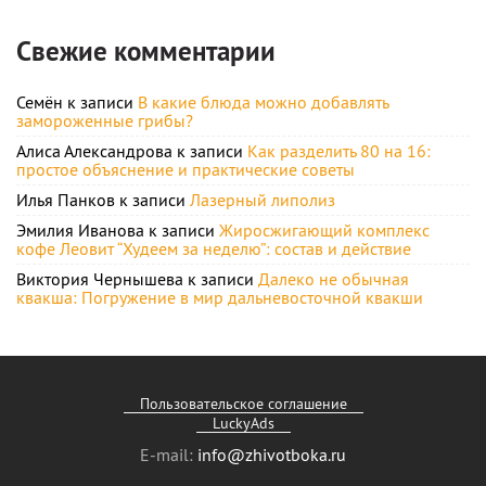
Свежие комментарии
Семён
к записи
В какие блюда можно добавлять
замороженные грибы?
Алиса Александрова
к записи
Как разделить 80 на 16:
простое объяснение и практические советы
Илья Панков
к записи
Лазерный липолиз
Эмилия Иванова
к записи
Жиросжигающий комплекс
кофе Леовит “Худеем за неделю”: состав и действие
Виктория Чернышева
к записи
Далеко не обычная
квакша: Погружение в мир дальневосточной квакши
Пользовательское соглашение
LuckyAds
E-mail:
info@zhivotboka.ru