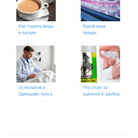
Как стирать вещи
Какой язык
в лагере:
проще:
полезные советы
английский или
и хитрости
немецкий?
Остеопатия в
Что стоит за
Одинцово: путь к
оценкой 4: разбор
здоровью и
и советы для
гармонии
учеников