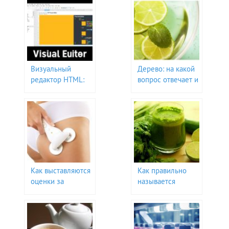
Визуальный
Дерево: на какой
редактор HTML:
вопрос отвечает и
Ваш идеальный
почему оно важно
помощник в мире
для нас
веб-дизайна
Как выставляются
Как правильно
оценки за
называется
триместр: все
должность
нюансы и
нянечки в
секреты
детском саду?