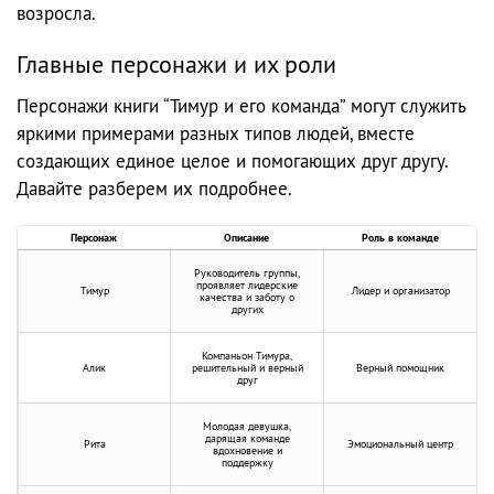
возросла.
Главные персонажи и их роли
Персонажи книги “Тимур и его команда” могут служить
яркими примерами разных типов людей, вместе
создающих единое целое и помогающих друг другу.
Давайте разберем их подробнее.
Персонаж
Описание
Роль в команде
Руководитель группы,
проявляет лидерские
Тимур
Лидер и организатор
качества и заботу о
других
Компаньон Тимура,
Алик
решительный и верный
Верный помощник
друг
Молодая девушка,
дарящая команде
Рита
Эмоциональный центр
вдохновение и
поддержку