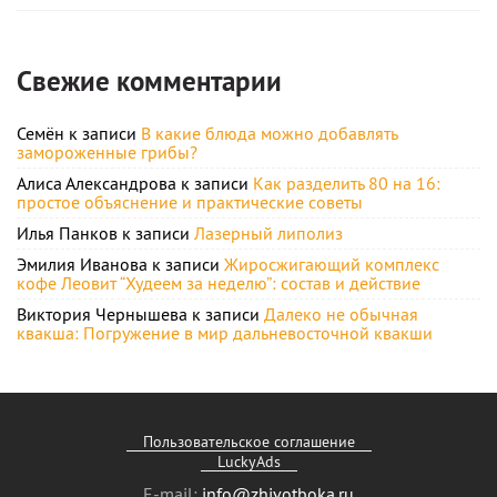
Свежие комментарии
Семён
к записи
В какие блюда можно добавлять
замороженные грибы?
Алиса Александрова
к записи
Как разделить 80 на 16:
простое объяснение и практические советы
Илья Панков
к записи
Лазерный липолиз
Эмилия Иванова
к записи
Жиросжигающий комплекс
кофе Леовит “Худеем за неделю”: состав и действие
Виктория Чернышева
к записи
Далеко не обычная
квакша: Погружение в мир дальневосточной квакши
Пользовательское соглашение
LuckyAds
E-mail:
info@zhivotboka.ru