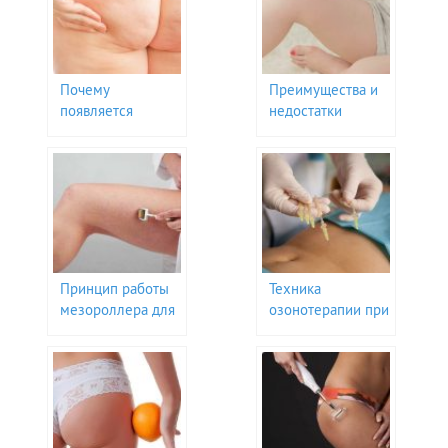
Почему
Преимущества и
появляется
недостатки
апельсиновая
скребка от
корка: методы
целлюлита
борьбы с
целлюлитом на
попе
Принцип работы
Техника
мезороллера для
озонотерапии при
устранения
борьбе с
целлюлита
целлюлитом