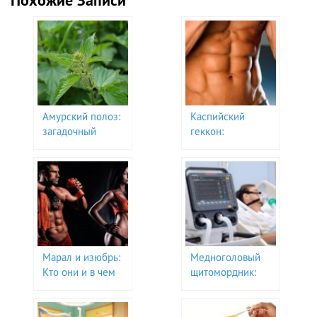
Похожие Записи
Амурский полоз:
Каспийский
загадочный
геккон:
житель Дальнего
Удивительное
Востока
создание пустынь
и гор
Марал и изюбрь:
Медноголовый
Кто они и в чем
щитомордник:
их отличия?
тайны
уникального
гремучника