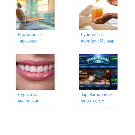
Мраморные
Рубиновый
тараканы:
колибри: Малыш
Удивительные
с большими
создания в мире
крыльями и яркой
насекомых
жизнью
Сурикаты:
Тар: Загадочное
маленькие
животное, о
десантники
котором вы не
пустыни с
знали
большими
секретами