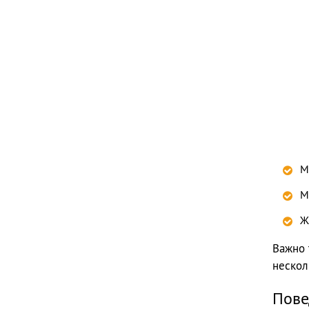
М
М
Ж
Важно 
нескол
Пове