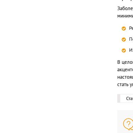
Заболе
миними
Р
П
И
В цело
акцент
настоя
стать 
Ст