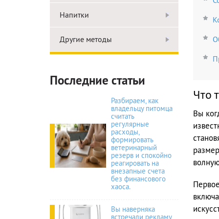
С
Напитки
К
Другие методы
О
П
Последние статьи
Что 
Разбираем, как
владельцу питомца
Вы ког
считать
регулярные
извест
расходы,
станов
формировать
ветеринарный
размер
резерв и спокойно
волную
реагировать на
внезапные счета
без финансового
Первое
хаоса.
включа
искусс
Вы наверняка
встречали рекламу