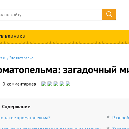
СК КЛИНИКИ
a.ru
/
Это интересно
оматопельма: загадочный м
0
комментариев
Содержание
то такое хроматопельма?
Разнооб