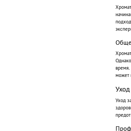
Хромат
начина
подход
экспер
Обще
Хромат
Однако
время.
может 
Уход
Уход з
здоров
предот
Проф