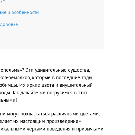
иум
ие и особенности
здоровье
топельма»? Эти удивительные существа,
ков-земляков, которые в последние годы
юбимцы. Их яркие цвета и внушительный
ды. Так давайте же погрузимся в этот
льными!
Они могут похвастаться различными цветами,
делает их настоящим произведением
уникальными чертами поведения и привычками,