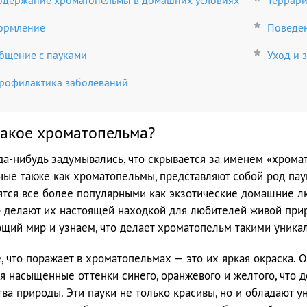
одержание хроматопельмы в домашних условиях
Террар
ормление
Поведен
бщение с пауками
Уход и 
рофилактика заболеваний
такое хроматопельма?
да-нибудь задумывались, что скрывается за именем «хрома
ные также как хроматопельмы, представляют собой род пау
ятся все более популярными как экзотические домашние л
 делают их настоящей находкой для любителей живой приро
щий мир и узнаем, что делает хроматопельм такими уника
, что поражает в хроматопельмах — это их яркая окраска. 
я насыщенные оттенки синего, оранжевого и желтого, что 
тва природы. Эти пауки не только красивы, но и обладают 