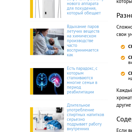
которы
нового аппарата
для похудения,
который обещает
Разн
Сложно
Вдыхание паров
летучих веществ
свои у
на химическом
производстве
часто
C
воспринимается
как
C
в
Есть парадокс, с
которым
C
сталкиваются
и
многие семьи в
период
Каждый
реабилитации
хромат
другие
Длительное
употребление
спиртных напитков
Соде
серьезно
подрывает работу
внутренних
Если в