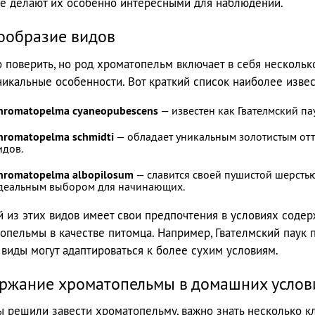
е делают их особенно интересными для наблюдений.
ообразие видов
 поверить, но род хроматопельм включает в себя нескольк
никальные особенности. Вот краткий список наиболее извес
hromatopelma cyaneopubescens
— известен как Гвателмский па
hromatopelma schmidti
— обладает уникальным золотистым отт
идов.
hromatopelma albopilosum
— славится своей пушистой шерстью
деальным выбором для начинающих.
 из этих видов имеет свои предпочтения в условиях содер
опельмы в качестве питомца. Например, Гвателмский паук п
 виды могут адаптироваться к более сухим условиям.
ржание хроматопельмы в домашних услов
ы решили завести хроматопельму, важно знать несколько к