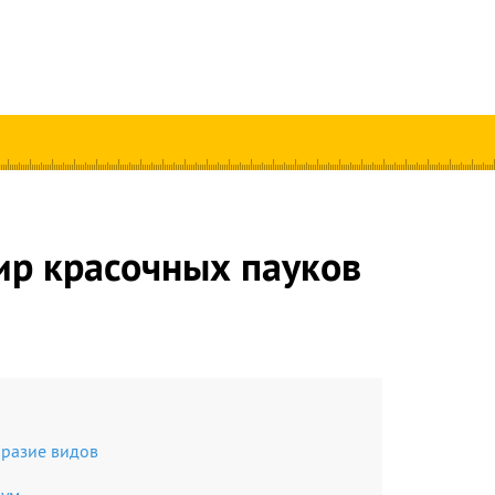
ир красочных пауков
разие видов