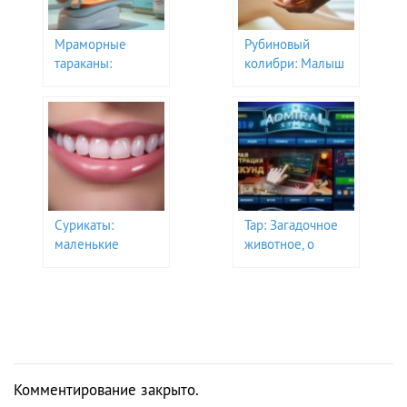
Мраморные
Рубиновый
тараканы:
колибри: Малыш
Удивительные
с большими
создания в мире
крыльями и яркой
насекомых
жизнью
Сурикаты:
Тар: Загадочное
маленькие
животное, о
десантники
котором вы не
пустыни с
знали
большими
секретами
Комментирование закрыто.