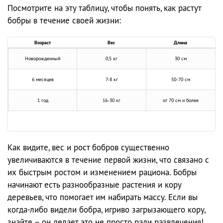
Посмотрите на эту таблицу, чтобы понять, как растут
бобры в течение своей жизни:
Возраст
Вес
Длина
Новорожденный
0,5 кг
30 см
6 месяцев
7-8 кг
50-70 см
1 год
16-30 кг
от 70 см и более
Как видите, вес и рост бобров существенно
увеличиваются в течение первой жизни, что связано с
их быстрым ростом и изменением рациона. Бобры
начинают есть разнообразные растения и кору
деревьев, что помогает им набирать массу. Если вы
когда-либо видели бобра, игриво загрызающего кору,
знайте – он делает это не просто ради развлечения!