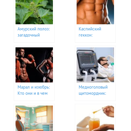
Амурский полоз:
Каспийский
загадочный
геккон:
житель Дальнего
Удивительное
Востока
создание пустынь
и гор
Марал и изюбрь:
Медноголовый
Кто они и в чем
щитомордник:
их отличия?
тайны
уникального
гремучника